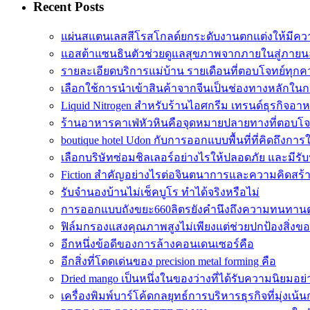
Recent Posts
แผ่นสแตนเลสสีโรสโกลด์ยกระดับงานตกแต่งให้มีคว
แอสต้าแซนธินตัวช่วยดูแลสุขภาพจากภายในสู่ภาย
รายละเอียดบริการแม่บ้าน รายเดือนที่ตอบโจทย์ทุก
เลือกใช้การนำเข้าสินค้าจากจีนเป็นช่องทางหลักในก
Liquid Nitrogen สำหรับร้านไอศกรีม เทรนด์ธุรกิจอา
ร้านอาหารคาเฟ่หัวหินคือจุดหมายปลายทางที่ตอบโ
boutique hotel Udon กับการออกแบบพื้นที่ที่คิดถึงการ
เลือกบริษัทซ่อมชิลเลอร์อย่างไรให้ปลอดภัย และมีร
Fiction สำคัญอย่างไรต่อจินตนาการและความคิดสร้
รับจำนองบ้านไม่เช็คบูโร ทำได้จริงหรือไม่
การออกแบบถังขยะ660ลิตรยังคำนึงถึงความทนทานต
ฟิล์มกรองแสงคุณภาพสูงไม่เพียงแต่ช่วยปกป้องสิ่งข
อีกหนึ่งข้อดีของการล้างคอนเดนเซอร์คือ
อีกสิ่งที่โดดเด่นของ precision metal forming คือ
Dried mango เป็นหนึ่งในของว่างที่ได้รับความนิยมอย
เครื่องพิมพ์บาร์โค้ดกลยุทธ์การบริหารธุรกิจที่มุ่งเน