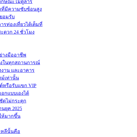
กษณะโมดูลาร์
ที่มีความซับซ้อนสูง
รยอมรับ
รท่องเที่ยวได้เต็มที่
ะดวก 24 ชั่วโมง
ย่างมืออาชีพ
รองในทุกสถานการณ์
โรงงาน และอาคาร
เท่านั้น
ต์หรือรับแขก VIP
ุณออกแบบเองได้
ัดไม่กระตุก
านยุค 2025
ให้มากขึ้น
ลีนั้นคือ