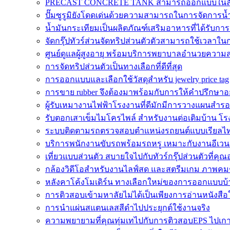
PRECAST CONCRETE TANK สามารถออกแบบในลั
ปั๊มซูรูมิยังโดดเด่นด้วยความสามารถในการจัดการน้ำ
น้ำมันกระเทียมเป็นผลิตภัณฑ์เสริมอาหารที่ได้รับกา
จัดกรุ๊ปทัวร์ส่วนจัดทริปส่วนตัวตัวสามารถใช้เวลาในกา
ศูนย์ดูแลผู้สูงอายุ พร้อมบริการพยาบาลอำนวยความส
การจัดทริปส่วนตัวเป็นทางเลือกที่ดีที่สุด
การออกแบบและเลือกใช้วัสดุสำหรับ jewelry price tag
การขาย rubber จึงต้องมาพร้อมกับการให้คำปรึกษาอ
ผู้รับเหมางานไฟฟ้าโรงงานที่ดีมักมีการวางแผนสำ
รับตอกเสาเข็มไมโครไพล์ สำหรับงานต่อเติมบ้าน 
ระบบติดตามรถตรวจสอบตำแหน่งรถยนต์แบบเรียลไทม์
บริการพนักงานขับรถพร้อมรถหรู เหมาะกับงานอีเวน
เที่ยวแบบส่วนตัว สบายใจไปกับทัวร์กรุ๊ปส่วนตัวที่ค
กล้องวิดีโอสำหรับงานไลฟ์สด และสตรีมเกม ภาพคมช
หลังคาโค้งโมเดิร์น ทางเลือกใหม่ของการออกแบบบ้
การติวสอบเข้ามหาลัยไม่ได้เป็นเพียงการอ่านหนังสือ
การนำแผ่นสแตนเลสสีดำไปประยุกต์ใช้งานจริง
ความพยายามที่คุณทุ่มเทไปกับการติวสอบEPS ไปเกาห