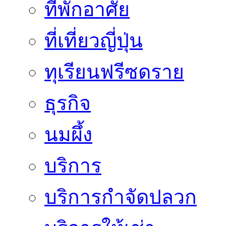
ที่พักอาศัย
ที่เที่ยวญี่ปุ่น
ทุเรียนฟรีซดราย
ธุรกิจ
นมผึ้ง
บริการ
บริการกำจัดปลวก