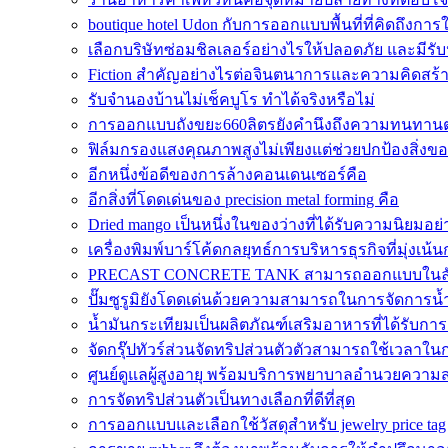
boutique hotel Udon กับการออกแบบพื้นที่ที่คิดถึงการ
เลือกบริษัทซ่อมชิลเลอร์อย่างไรให้ปลอดภัย และมีร
Fiction สำคัญอย่างไรต่อจินตนาการและความคิดสร้
รับจำนองบ้านไม่เช็คบูโร ทำได้จริงหรือไม่
การออกแบบถังขยะ660ลิตรยังคำนึงถึงความทนทานต
ฟิล์มกรองแสงคุณภาพสูงไม่เพียงแต่ช่วยปกป้องสิ่งข
อีกหนึ่งข้อดีของการล้างคอนเดนเซอร์คือ
อีกสิ่งที่โดดเด่นของ precision metal forming คือ
Dried mango เป็นหนึ่งในของว่างที่ได้รับความนิยมอย
เครื่องพิมพ์บาร์โค้ดกลยุทธ์การบริหารธุรกิจที่มุ่งเน
PRECAST CONCRETE TANK สามารถออกแบบในลั
ปั๊มซูรูมิยังโดดเด่นด้วยความสามารถในการจัดการน้ำ
น้ำมันกระเทียมเป็นผลิตภัณฑ์เสริมอาหารที่ได้รับกา
จัดกรุ๊ปทัวร์ส่วนจัดทริปส่วนตัวตัวสามารถใช้เวลาในกา
ศูนย์ดูแลผู้สูงอายุ พร้อมบริการพยาบาลอำนวยความส
การจัดทริปส่วนตัวเป็นทางเลือกที่ดีที่สุด
การออกแบบและเลือกใช้วัสดุสำหรับ jewelry price tag