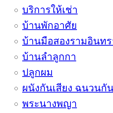
บริการให้เช่า
บ้านพักอาศัย
บ้านมือสองรามอินทร
บ้านลำลูกกา
ปลูกผม
ผนังกันเสียง ฉนวนกัน
พระนางพญา