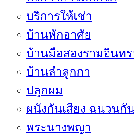
บริการให้เช่า
บ้านพักอาศัย
บ้านมือสองรามอินทร
บ้านลำลูกกา
ปลูกผม
ผนังกันเสียง ฉนวนกัน
พระนางพญา